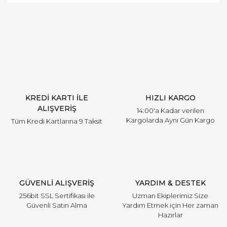
Bu ürüne ilk yorumu siz yapın!
öneri formunu kullanarak tarafımıza iletebilirsiniz.
Görüş ve önerileriniz için teşekkür ederiz.
Yorum Yaz
Ürün resmi kalitesiz, bozuk veya görüntülenemiyor.
Ürün açıklamasında eksik bilgiler bulunuyor.
Ürün bilgilerinde hatalar bulunuyor.
Ürün fiyatı diğer sitelerden daha pahalı.
KREDİ KARTI İLE
HIZLI KARGO
Bu ürüne benzer farklı alternatifler olmalı.
ALIŞVERİŞ
14:00'a Kadar verilen
Kargolarda Aynı Gün Kargo
Tüm Kredi Kartlarına 9 Taksit
Gönder
GÜVENLİ ALIŞVERİŞ
YARDIM & DESTEK
256bit SSL Sertifikası ile
Uzman Ekiplerimiz Size
Güvenli Satın Alma
Yardım Etmek için Her zaman
Hazırlar