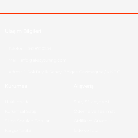
Ulaşım Bilgileri
Telefon :
5428720234
Mail :
info@aksoytuning.com
Adres :
1. Sok Büyük Sanayi Bölgesi Gazimağusa / K.K.T.C
Kurumsal
Alışveriş
Hakkımızda
Satış Sözleşmesi
Kurumsal Satış
Ödeme ve Teslimat
Sıkça Sorulan Sorular
Gizlilik ve Güvenlik
Kargo Takibi
İade ve İptal