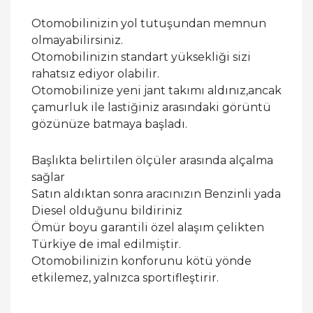
Otomobilinizin yol tutuşundan memnun
olmayabilirsiniz.
Otomobilinizin standart yüksekliği sizi
rahatsız ediyor olabilir.
Otomobilinize yeni jant takımı aldınız,ancak
çamurluk ile lastiğiniz arasındaki görüntü
gözünüze batmaya başladı.
Başlıkta belirtilen ölçüler arasında alçalma
sağlar
Satın aldıktan sonra aracınızın Benzinli yada
Diesel olduğunu bildiriniz
Ömür boyu garantili özel alaşım çelikten
Türkiye de imal edilmiştir.
Otomobilinizin konforunu kötü yönde
etkilemez, yalnızca sportifleştirir.
Bu ürünün fiyat bilgisi, resim, ürün açıklamalarında
ve diğer konularda yetersiz gördüğünüz noktaları