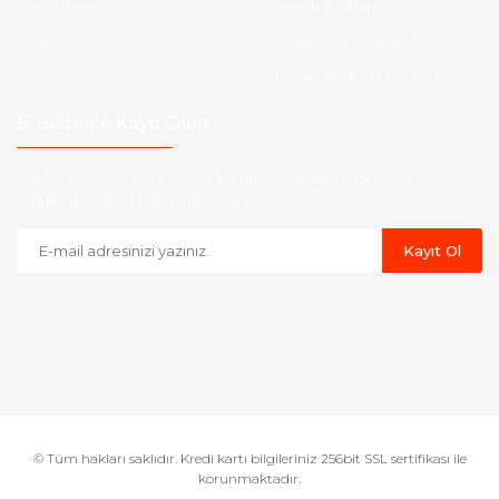
Yeni Üyelik
Garanti Şartları
İletişim
Hesap Numaralarımız
Havale Bildirim Formu
E-Bülten'e Kayıt Olun
Haber listemize kayıt olarak kampanyalardan,indirim ve yeni
ürünlerden ilk siz haberdar olabilirsiniz.
Kayıt Ol
© Tüm hakları saklıdır. Kredi kartı bilgileriniz 256bit SSL sertifikası ile
korunmaktadır.