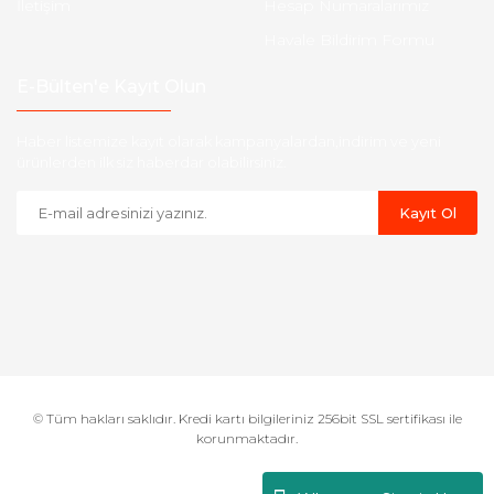
İletişim
Hesap Numaralarımız
Havale Bildirim Formu
E-Bülten'e Kayıt Olun
Haber listemize kayıt olarak kampanyalardan,indirim ve yeni
ürünlerden ilk siz haberdar olabilirsiniz.
Kayıt Ol
© Tüm hakları saklıdır. Kredi kartı bilgileriniz 256bit SSL sertifikası ile
korunmaktadır.