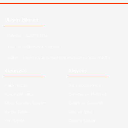
Ulaşım Bilgileri
Telefon :
5428720234
Mail :
info@aksoytuning.com
Adres :
1. Sok Büyük Sanayi Bölgesi Gazimağusa / K.K.T.C
Kurumsal
Alışveriş
Hakkımızda
Satış Sözleşmesi
Kurumsal Satış
Ödeme ve Teslimat
Sıkça Sorulan Sorular
Gizlilik ve Güvenlik
Kargo Takibi
İade ve İptal
Yeni Üyelik
Garanti Şartları