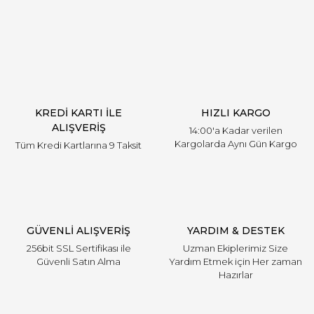
Yorum Yaz
Ürün resmi kalitesiz, bozuk veya görüntülenemiyor.
Ürün açıklamasında eksik bilgiler bulunuyor.
Ürün bilgilerinde hatalar bulunuyor.
Ürün fiyatı diğer sitelerden daha pahalı.
KREDİ KARTI İLE
HIZLI KARGO
Bu ürüne benzer farklı alternatifler olmalı.
ALIŞVERİŞ
14:00'a Kadar verilen
Kargolarda Aynı Gün Kargo
Tüm Kredi Kartlarına 9 Taksit
Gönder
GÜVENLİ ALIŞVERİŞ
YARDIM & DESTEK
256bit SSL Sertifikası ile
Uzman Ekiplerimiz Size
Güvenli Satın Alma
Yardım Etmek için Her zaman
Hazırlar