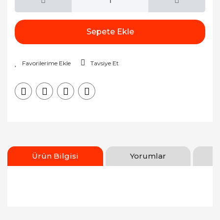
Sepete Ekle
Tavsiye Et
Ürün Bilgisi
Yorumlar
Bu ürünün fiyat bilgisi, resim, ürün açıklamalarında
ve diğer konularda yetersiz gördüğünüz noktaları
Bu ürüne ilk yorumu siz yapın!
öneri formunu kullanarak tarafımıza iletebilirsiniz.
Görüş ve önerileriniz için teşekkür ederiz.