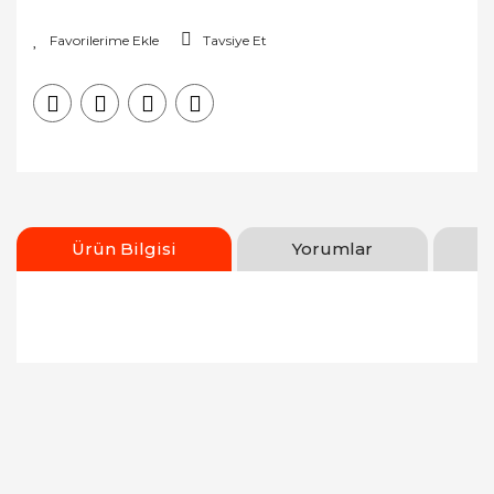
Tavsiye Et
Ürün Bilgisi
Yorumlar
Bu ürünün fiyat bilgisi, resim, ürün açıklamalarında
ve diğer konularda yetersiz gördüğünüz noktaları
Bu ürüne ilk yorumu siz yapın!
öneri formunu kullanarak tarafımıza iletebilirsiniz.
Görüş ve önerileriniz için teşekkür ederiz.
Yorum Yaz
Ürün resmi kalitesiz, bozuk veya görüntülenemiyor.
Ürün açıklamasında eksik bilgiler bulunuyor.