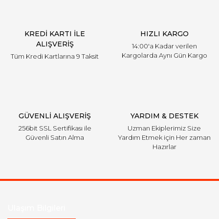
Ürün bilgilerinde hatalar bulunuyor.
Ürün fiyatı diğer sitelerden daha pahalı.
KREDİ KARTI İLE
HIZLI KARGO
Bu ürüne benzer farklı alternatifler olmalı.
ALIŞVERİŞ
14:00'a Kadar verilen
Kargolarda Aynı Gün Kargo
Tüm Kredi Kartlarına 9 Taksit
Gönder
GÜVENLİ ALIŞVERİŞ
YARDIM & DESTEK
256bit SSL Sertifikası ile
Uzman Ekiplerimiz Size
Güvenli Satın Alma
Yardım Etmek için Her zaman
Hazırlar
Ulaşım Bilgileri