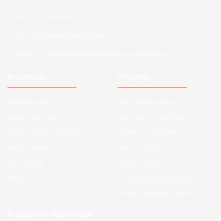
Telefon :
5428720234
Mail :
info@aksoytuning.com
Adres :
1. Sok Büyük Sanayi Bölgesi Gazimağusa / K.K.T.C
Kurumsal
Alışveriş
Hakkımızda
Satış Sözleşmesi
Kurumsal Satış
Ödeme ve Teslimat
Sıkça Sorulan Sorular
Gizlilik ve Güvenlik
Kargo Takibi
İade ve İptal
Yeni Üyelik
Garanti Şartları
İletişim
Hesap Numaralarımız
Havale Bildirim Formu
E-Bülten'e Kayıt Olun