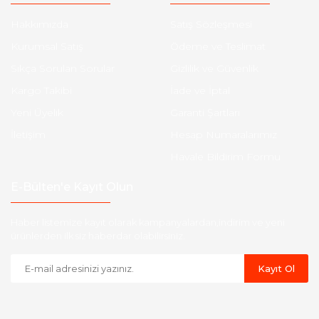
Hakkımızda
Satış Sözleşmesi
Kurumsal Satış
Ödeme ve Teslimat
Sıkça Sorulan Sorular
Gizlilik ve Güvenlik
Kargo Takibi
İade ve İptal
Yeni Üyelik
Garanti Şartları
İletişim
Hesap Numaralarımız
Havale Bildirim Formu
E-Bülten'e Kayıt Olun
Haber listemize kayıt olarak kampanyalardan,indirim ve yeni
ürünlerden ilk siz haberdar olabilirsiniz.
Kayıt Ol