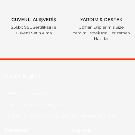
Gönder
GÜVENLİ ALIŞVERİŞ
YARDIM & DESTEK
256bit SSL Sertifikası ile
Uzman Ekiplerimiz Size
Güvenli Satın Alma
Yardım Etmek için Her zaman
Hazırlar
Ulaşım Bilgileri
Telefon :
5428720234
Mail :
info@aksoytuning.com
Adres :
1. Sok Büyük Sanayi Bölgesi Gazimağusa / K.K.T.C
Kurumsal
Alışveriş