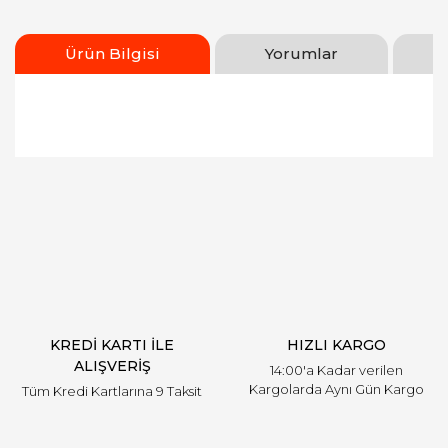
Ürün Bilgisi
Yorumlar
Bu ürünün fiyat bilgisi, resim, ürün açıklamalarında
ve diğer konularda yetersiz gördüğünüz noktaları
Bu ürüne ilk yorumu siz yapın!
öneri formunu kullanarak tarafımıza iletebilirsiniz.
Görüş ve önerileriniz için teşekkür ederiz.
Yorum Yaz
Ürün resmi kalitesiz, bozuk veya görüntülenemiyor.
Ürün açıklamasında eksik bilgiler bulunuyor.
Ürün bilgilerinde hatalar bulunuyor.
Ürün fiyatı diğer sitelerden daha pahalı.
KREDİ KARTI İLE
HIZLI KARGO
Bu ürüne benzer farklı alternatifler olmalı.
ALIŞVERİŞ
14:00'a Kadar verilen
Kargolarda Aynı Gün Kargo
Tüm Kredi Kartlarına 9 Taksit