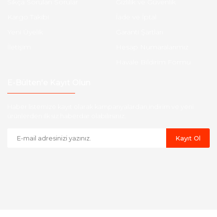
Sıkça Sorulan Sorular
Gizlilik ve Güvenlik
Kargo Takibi
İade ve İptal
Yeni Üyelik
Garanti Şartları
İletişim
Hesap Numaralarımız
Havale Bildirim Formu
E-Bülten'e Kayıt Olun
Haber listemize kayıt olarak kampanyalardan,indirim ve yeni
ürünlerden ilk siz haberdar olabilirsiniz.
Kayıt Ol