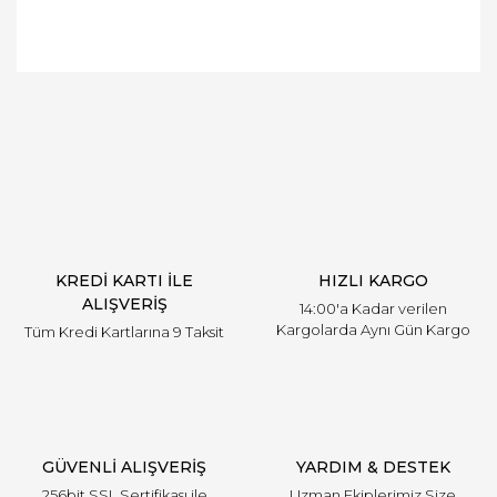
Bu ürünün fiyat bilgisi, resim, ürün açıklamalarında
ve diğer konularda yetersiz gördüğünüz noktaları
Bu ürüne ilk yorumu siz yapın!
öneri formunu kullanarak tarafımıza iletebilirsiniz.
Görüş ve önerileriniz için teşekkür ederiz.
Yorum Yaz
Ürün resmi kalitesiz, bozuk veya görüntülenemiyor.
Ürün açıklamasında eksik bilgiler bulunuyor.
Ürün bilgilerinde hatalar bulunuyor.
Ürün fiyatı diğer sitelerden daha pahalı.
KREDİ KARTI İLE
HIZLI KARGO
Bu ürüne benzer farklı alternatifler olmalı.
ALIŞVERİŞ
14:00'a Kadar verilen
Kargolarda Aynı Gün Kargo
Tüm Kredi Kartlarına 9 Taksit
Gönder
GÜVENLİ ALIŞVERİŞ
YARDIM & DESTEK
256bit SSL Sertifikası ile
Uzman Ekiplerimiz Size