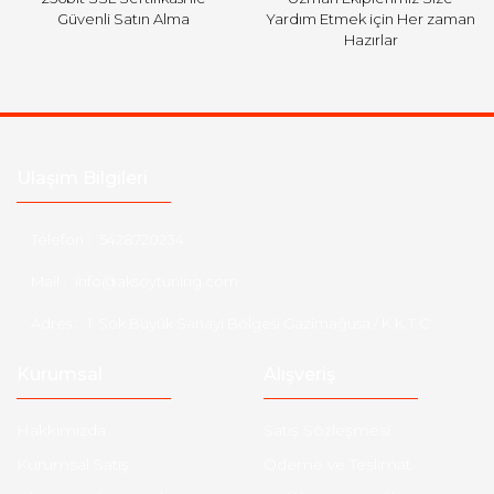
Güvenli Satın Alma
Yardım Etmek için Her zaman
Hazırlar
Ulaşım Bilgileri
Telefon :
5428720234
Mail :
info@aksoytuning.com
Adres :
1. Sok Büyük Sanayi Bölgesi Gazimağusa / K.K.T.C
Kurumsal
Alışveriş
Hakkımızda
Satış Sözleşmesi
Kurumsal Satış
Ödeme ve Teslimat