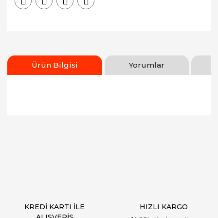
Ürün Bilgisi
Yorumlar
Bu ürünün fiyat bilgisi, resim, ürün açıklamalarında
ve diğer konularda yetersiz gördüğünüz noktaları
Bu ürüne ilk yorumu siz yapın!
öneri formunu kullanarak tarafımıza iletebilirsiniz.
Görüş ve önerileriniz için teşekkür ederiz.
Yorum Yaz
Ürün resmi kalitesiz, bozuk veya görüntülenemiyor.
Ürün açıklamasında eksik bilgiler bulunuyor.
Ürün bilgilerinde hatalar bulunuyor.
Ürün fiyatı diğer sitelerden daha pahalı.
KREDİ KARTI İLE
HIZLI KARGO
Bu ürüne benzer farklı alternatifler olmalı.
ALIŞVERİŞ