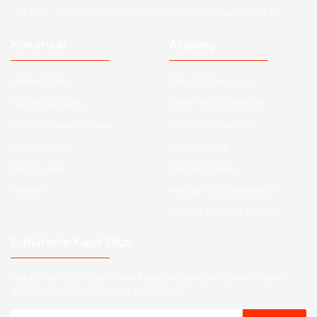
Adres :
1. Sok Büyük Sanayi Bölgesi Gazimağusa / K.K.T.C
Kurumsal
Alışveriş
Hakkımızda
Satış Sözleşmesi
Kurumsal Satış
Ödeme ve Teslimat
Sıkça Sorulan Sorular
Gizlilik ve Güvenlik
Kargo Takibi
İade ve İptal
Yeni Üyelik
Garanti Şartları
İletişim
Hesap Numaralarımız
Havale Bildirim Formu
E-Bülten'e Kayıt Olun
Haber listemize kayıt olarak kampanyalardan,indirim ve yeni
ürünlerden ilk siz haberdar olabilirsiniz.