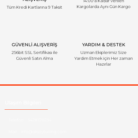
14:00'a Kadar verilen
Kargolarda Aynı Gün Kargo
Tüm Kredi Kartlarına 9 Taksit
Gönder
GÜVENLİ ALIŞVERİŞ
YARDIM & DESTEK
256bit SSL Sertifikası ile
Uzman Ekiplerimiz Size
Güvenli Satın Alma
Yardım Etmek için Her zaman
Hazırlar
Ulaşım Bilgileri
Telefon :
5428720234
Mail :
info@aksoytuning.com