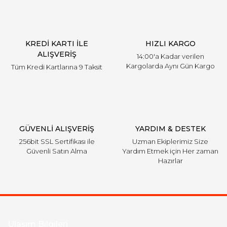
Ürün açıklamasında eksik bilgiler bulunuyor.
Mercedes
Ürün bilgilerinde hatalar bulunuyor.
Mini
Ürün fiyatı diğer sitelerden daha pahalı.
KREDİ KARTI İLE
HIZLI KARGO
Bu ürüne benzer farklı alternatifler olmalı.
Mitsubishi
ALIŞVERİŞ
14:00'a Kadar verilen
Kargolarda Aynı Gün Kargo
Tüm Kredi Kartlarına 9 Taksit
Nissan
Opel
Peugeot
Gönder
GÜVENLİ ALIŞVERİŞ
YARDIM & DESTEK
Porsche
256bit SSL Sertifikası ile
Uzman Ekiplerimiz Size
Güvenli Satın Alma
Yardım Etmek için Her zaman
Proton
Hazırlar
Renault
Rover
Saab
Ulaşım Bilgileri