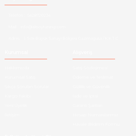
Seat
Telefon :
5428720234
Skoda
Mail :
info@aksoytuning.com
Smart
Adres :
1. Sok Büyük Sanayi Bölgesi Gazimağusa / K.K.T.C
SsangYong
Kurumsal
Alışveriş
Subaru
Suzuki
Hakkımızda
Satış Sözleşmesi
Kurumsal Satış
Ödeme ve Teslimat
Tata
Sıkça Sorulan Sorular
Gizlilik ve Güvenlik
Tesla
Kargo Takibi
İade ve İptal
Tofaş
Yeni Üyelik
Garanti Şartları
İletişim
Hesap Numaralarımız
Toyota
Havale Bildirim Formu
Volkswagen