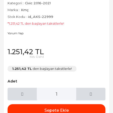
Cupra
Ön Tampon
Kategori
Civic 2016-2021
Masalar ve
Stop Çerçevesi
Sandalyeler
Marka
Kmç
Dacia
Paçalık
Stok Kodu
id_AKS-22999
Tavan Çıtası Port
Ocaklar
Bagaj ve Ara Atkı
Daewoo
Pako Takımı
*1.251,42 TL den başlayan taksitlerle!
Pürmüzler
Daihatsu
Panjurlar
Yorum Yap
Üniversal
Sobalar
Dodge
Spoiler
Yan Basamak
1.251,42 TL
Termoslar
Ferrari
Yan Marşpiyel
Kdv Dahil
Fiat
1.251,42 TL
den başlayan taksitlerle!
Ford
Adet
Geely
GMC
Honda
Sepete Ekle