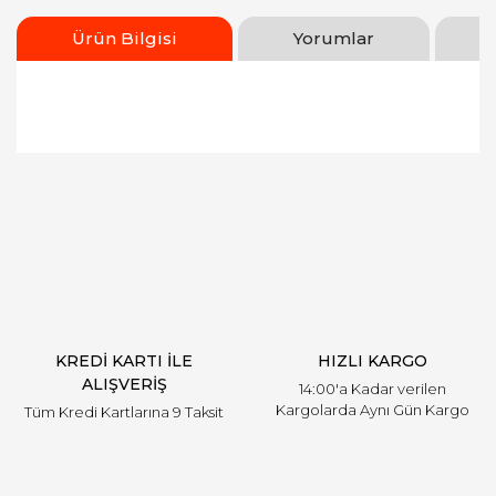
Ürün Bilgisi
Yorumlar
Bu ürünün fiyat bilgisi, resim, ürün açıklamalarında
ve diğer konularda yetersiz gördüğünüz noktaları
Bu ürüne ilk yorumu siz yapın!
öneri formunu kullanarak tarafımıza iletebilirsiniz.
Görüş ve önerileriniz için teşekkür ederiz.
Yorum Yaz
Ürün resmi kalitesiz, bozuk veya görüntülenemiyor.
Ürün açıklamasında eksik bilgiler bulunuyor.
Ürün bilgilerinde hatalar bulunuyor.
Ürün fiyatı diğer sitelerden daha pahalı.
KREDİ KARTI İLE
HIZLI KARGO
Bu ürüne benzer farklı alternatifler olmalı.
ALIŞVERİŞ
14:00'a Kadar verilen
Kargolarda Aynı Gün Kargo
Tüm Kredi Kartlarına 9 Taksit