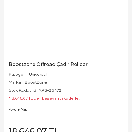
Boostzone Offroad Çadır Rollbar
Kategori
Üniversal
Marka
BoostZone
Stok Kodu
id_AKS-26472
*18.646,07 TL den başlayan taksitlerle!
Yorum Yap
18.646,07 TL