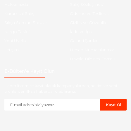
Hakkımızda
Satış Sözleşmesi
Kurumsal Satış
Ödeme ve Teslimat
Sıkça Sorulan Sorular
Gizlilik ve Güvenlik
Kargo Takibi
İade ve İptal
Yeni Üyelik
Garanti Şartları
İletişim
Hesap Numaralarımız
Havale Bildirim Formu
E-Bülten'e Kayıt Olun
Haber listemize kayıt olarak kampanyalardan,indirim ve yeni
ürünlerden ilk siz haberdar olabilirsiniz.
Kayıt Ol