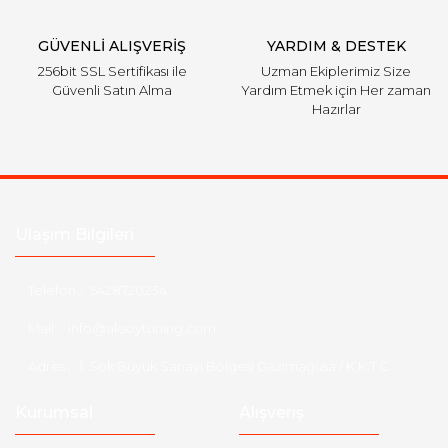
Gönder
GÜVENLİ ALIŞVERİŞ
YARDIM & DESTEK
256bit SSL Sertifikası ile
Uzman Ekiplerimiz Size
Güvenli Satın Alma
Yardım Etmek için Her zaman
Hazırlar
Ulaşım Bilgileri
Telefon :
5428720234
Mail :
info@aksoytuning.com
Adres :
1. Sok Büyük Sanayi Bölgesi Gazimağusa / K.K.T.C
Kurumsal
Alışveriş