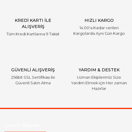
Ürün bilgilerinde hatalar bulunuyor.
Ürün fiyatı diğer sitelerden daha pahalı.
KREDİ KARTI İLE
HIZLI KARGO
Bu ürüne benzer farklı alternatifler olmalı.
ALIŞVERİŞ
14:00'a Kadar verilen
Kargolarda Aynı Gün Kargo
Tüm Kredi Kartlarına 9 Taksit
Gönder
GÜVENLİ ALIŞVERİŞ
YARDIM & DESTEK
256bit SSL Sertifikası ile
Uzman Ekiplerimiz Size
Güvenli Satın Alma
Yardım Etmek için Her zaman
Hazırlar
Ulaşım Bilgileri