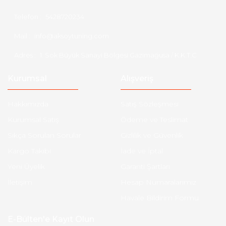
Telefon :
5428720234
Mail :
info@aksoytuning.com
Adres :
1. Sok Büyük Sanayi Bölgesi Gazimağusa / K.K.T.C
Kurumsal
Alışveriş
Hakkımızda
Satış Sözleşmesi
Kurumsal Satış
Ödeme ve Teslimat
Sıkça Sorulan Sorular
Gizlilik ve Güvenlik
Kargo Takibi
İade ve İptal
Yeni Üyelik
Garanti Şartları
İletişim
Hesap Numaralarımız
Havale Bildirim Formu
E-Bülten'e Kayıt Olun