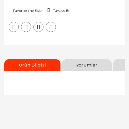
Tavsiye Et
Ürün Bilgisi
Yorumlar
Bu ürünün fiyat bilgisi, resim, ürün açıklamalarında
ve diğer konularda yetersiz gördüğünüz noktaları
Bu ürüne ilk yorumu siz yapın!
öneri formunu kullanarak tarafımıza iletebilirsiniz.
Görüş ve önerileriniz için teşekkür ederiz.
Yorum Yaz
Ürün resmi kalitesiz, bozuk veya görüntülenemiyor.
Ürün açıklamasında eksik bilgiler bulunuyor.