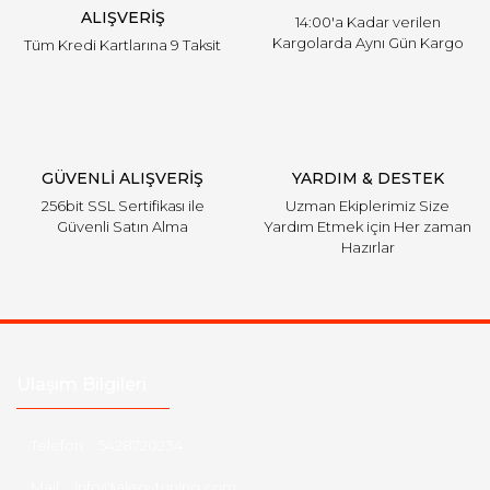
ALIŞVERİŞ
14:00'a Kadar verilen
Kargolarda Aynı Gün Kargo
Tüm Kredi Kartlarına 9 Taksit
Gönder
GÜVENLİ ALIŞVERİŞ
YARDIM & DESTEK
256bit SSL Sertifikası ile
Uzman Ekiplerimiz Size
Güvenli Satın Alma
Yardım Etmek için Her zaman
Hazırlar
Ulaşım Bilgileri
Telefon :
5428720234
Mail :
info@aksoytuning.com