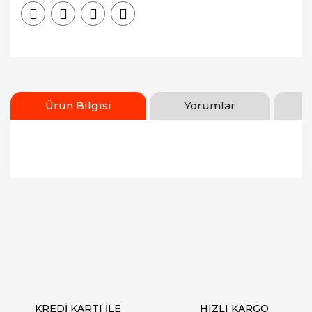
Ürün Bilgisi
Yorumlar
Bu ürünün fiyat bilgisi, resim, ürün açıklamalarında
ve diğer konularda yetersiz gördüğünüz noktaları
Bu ürüne ilk yorumu siz yapın!
öneri formunu kullanarak tarafımıza iletebilirsiniz.
Görüş ve önerileriniz için teşekkür ederiz.
Yorum Yaz
Ürün resmi kalitesiz, bozuk veya görüntülenemiyor.
Ürün açıklamasında eksik bilgiler bulunuyor.
Ürün bilgilerinde hatalar bulunuyor.
Ürün fiyatı diğer sitelerden daha pahalı.
KREDİ KARTI İLE
HIZLI KARGO
Bu ürüne benzer farklı alternatifler olmalı.