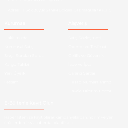
Adres :
1. Sok Büyük Sanayi Bölgesi Gazimağusa / K.K.T.C
Kurumsal
Alışveriş
Hakkımızda
Satış Sözleşmesi
Kurumsal Satış
Ödeme ve Teslimat
Sıkça Sorulan Sorular
Gizlilik ve Güvenlik
Kargo Takibi
İade ve İptal
Yeni Üyelik
Garanti Şartları
İletişim
Hesap Numaralarımız
Havale Bildirim Formu
E-Bülten'e Kayıt Olun
Haber listemize kayıt olarak kampanyalardan,indirim ve yeni
ürünlerden ilk siz haberdar olabilirsiniz.