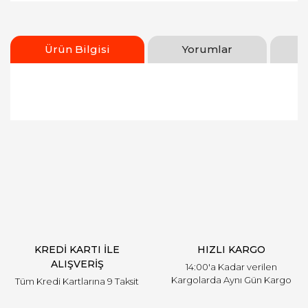
Ürün Bilgisi
Yorumlar
Bu ürünün fiyat bilgisi, resim, ürün açıklamalarında
ve diğer konularda yetersiz gördüğünüz noktaları
Bu ürüne ilk yorumu siz yapın!
öneri formunu kullanarak tarafımıza iletebilirsiniz.
Görüş ve önerileriniz için teşekkür ederiz.
Yorum Yaz
Ürün resmi kalitesiz, bozuk veya görüntülenemiyor.
Ürün açıklamasında eksik bilgiler bulunuyor.
Ürün bilgilerinde hatalar bulunuyor.
Ürün fiyatı diğer sitelerden daha pahalı.
KREDİ KARTI İLE
HIZLI KARGO
Bu ürüne benzer farklı alternatifler olmalı.
ALIŞVERİŞ
14:00'a Kadar verilen
Kargolarda Aynı Gün Kargo
Tüm Kredi Kartlarına 9 Taksit