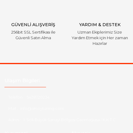
Gönder
GÜVENLİ ALIŞVERİŞ
YARDIM & DESTEK
256bit SSL Sertifikası ile
Uzman Ekiplerimiz Size
Güvenli Satın Alma
Yardım Etmek için Her zaman
Hazırlar
Ulaşım Bilgileri
Telefon :
5428720234
Mail :
info@aksoytuning.com
Adres :
1. Sok Büyük Sanayi Bölgesi Gazimağusa / K.K.T.C