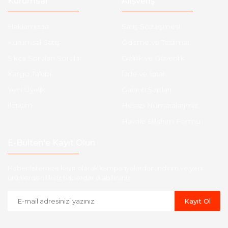
Kurumsal
Alışveriş
Hakkımızda
Satış Sözleşmesi
Kurumsal Satış
Ödeme ve Teslimat
Sıkça Sorulan Sorular
Gizlilik ve Güvenlik
Kargo Takibi
İade ve İptal
Yeni Üyelik
Garanti Şartları
İletişim
Hesap Numaralarımız
Havale Bildirim Formu
E-Bülten'e Kayıt Olun
Haber listemize kayıt olarak kampanyalardan,indirim ve yeni
ürünlerden ilk siz haberdar olabilirsiniz.
Kayıt Ol