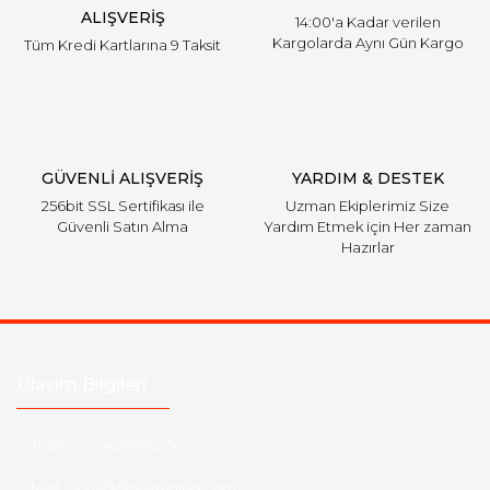
ALIŞVERİŞ
14:00'a Kadar verilen
Kargolarda Aynı Gün Kargo
Tüm Kredi Kartlarına 9 Taksit
Gönder
GÜVENLİ ALIŞVERİŞ
YARDIM & DESTEK
256bit SSL Sertifikası ile
Uzman Ekiplerimiz Size
Güvenli Satın Alma
Yardım Etmek için Her zaman
Hazırlar
Ulaşım Bilgileri
Telefon :
5428720234
Mail :
info@aksoytuning.com