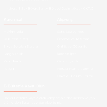
Adres :
1. Sok Büyük Sanayi Bölgesi Gazimağusa / K.K.T.C
Kurumsal
Alışveriş
Hakkımızda
Satış Sözleşmesi
Kurumsal Satış
Ödeme ve Teslimat
Sıkça Sorulan Sorular
Gizlilik ve Güvenlik
Kargo Takibi
İade ve İptal
Yeni Üyelik
Garanti Şartları
İletişim
Hesap Numaralarımız
Havale Bildirim Formu
E-Bülten'e Kayıt Olun
Haber listemize kayıt olarak kampanyalardan,indirim ve yeni
ürünlerden ilk siz haberdar olabilirsiniz.