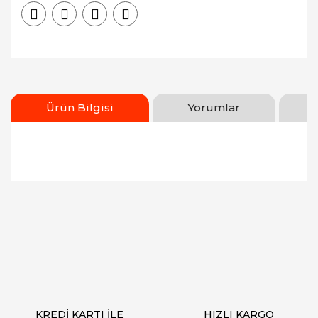
Ürün Bilgisi
Yorumlar
Bu ürünün fiyat bilgisi, resim, ürün açıklamalarında
ve diğer konularda yetersiz gördüğünüz noktaları
Bu ürüne ilk yorumu siz yapın!
öneri formunu kullanarak tarafımıza iletebilirsiniz.
Görüş ve önerileriniz için teşekkür ederiz.
Yorum Yaz
Ürün resmi kalitesiz, bozuk veya görüntülenemiyor.
Ürün açıklamasında eksik bilgiler bulunuyor.
Ürün bilgilerinde hatalar bulunuyor.
Ürün fiyatı diğer sitelerden daha pahalı.
KREDİ KARTI İLE
HIZLI KARGO
Bu ürüne benzer farklı alternatifler olmalı.