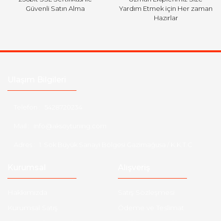
Güvenli Satın Alma
Yardım Etmek için Her zaman
Hazırlar
Ulaşım Bilgileri
Telefon :
5428720234
Mail :
info@aksoytuning.com
Adres :
1. Sok Büyük Sanayi Bölgesi Gazimağusa / K.K.T.C
Kurumsal
Alışveriş
Hakkımızda
Satış Sözleşmesi
Kurumsal Satış
Ödeme ve Teslimat