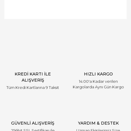
Bu ürünün fiyat bilgisi, resim, ürün açıklamalarında
ve diğer konularda yetersiz gördüğünüz noktaları
Bu ürüne ilk yorumu siz yapın!
öneri formunu kullanarak tarafımıza iletebilirsiniz.
Görüş ve önerileriniz için teşekkür ederiz.
Yorum Yaz
Ürün resmi kalitesiz, bozuk veya görüntülenemiyor.
Ürün açıklamasında eksik bilgiler bulunuyor.
Ürün bilgilerinde hatalar bulunuyor.
Ürün fiyatı diğer sitelerden daha pahalı.
KREDİ KARTI İLE
HIZLI KARGO
Bu ürüne benzer farklı alternatifler olmalı.
ALIŞVERİŞ
14:00'a Kadar verilen
Kargolarda Aynı Gün Kargo
Tüm Kredi Kartlarına 9 Taksit
Gönder
GÜVENLİ ALIŞVERİŞ
YARDIM & DESTEK
256bit SSL Sertifikası ile
Uzman Ekiplerimiz Size