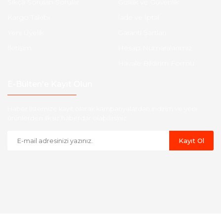
Sıkça Sorulan Sorular
Gizlilik ve Güvenlik
Kargo Takibi
İade ve İptal
Yeni Üyelik
Garanti Şartları
İletişim
Hesap Numaralarımız
Havale Bildirim Formu
E-Bülten'e Kayıt Olun
Haber listemize kayıt olarak kampanyalardan,indirim ve yeni
ürünlerden ilk siz haberdar olabilirsiniz.
Kayıt Ol