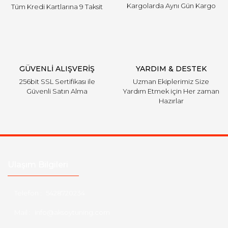
Kargolarda Aynı Gün Kargo
Mercedes
Tüm Kredi Kartlarına 9 Taksit
Mini
Mitsubishi
Gönder
GÜVENLİ ALIŞVERİŞ
YARDIM & DESTEK
Nissan
256bit SSL Sertifikası ile
Uzman Ekiplerimiz Size
Opel
Güvenli Satın Alma
Yardım Etmek için Her zaman
Hazırlar
Peugeot
Porsche
Proton
Ulaşım Bilgileri
Renault
Telefon :
5428720234
Rover
Mail :
info@aksoytuning.com
Saab