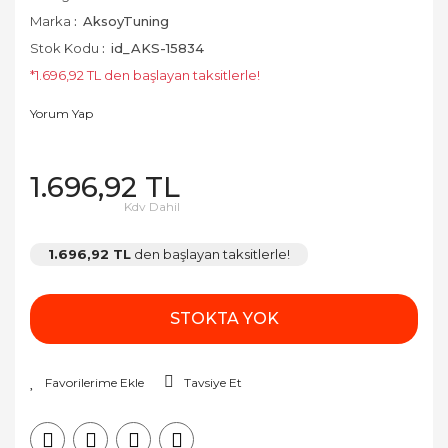
Cupra
Ön Tampon
Masalar ve
Stop Çerçevesi
Marka
AksoyTuning
Sandalyeler
Dacia
Paçalık
Stok Kodu
id_AKS-15834
Tavan Çıtası Port
*1.696,92 TL den başlayan taksitlerle!
Ocaklar
Bagaj ve Ara Atkı
Daewoo
Pako Takımı
Yorum Yap
Pürmüzler
Daihatsu
Panjurlar
Üniversal
Sobalar
Dodge
Spoiler
Yan Basamak
1.696,92 TL
Termoslar
Kdv Dahil
Ferrari
Yan Marşpiyel
Fiat
1.696,92 TL
den başlayan taksitlerle!
Ford
STOKTA YOK
Geely
GMC
Tavsiye Et
Honda