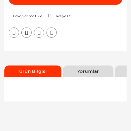
Tavsiye Et
Ürün Bilgisi
Yorumlar
Bu ürünün fiyat bilgisi, resim, ürün açıklamalarında
ve diğer konularda yetersiz gördüğünüz noktaları
Bu ürüne ilk yorumu siz yapın!
öneri formunu kullanarak tarafımıza iletebilirsiniz.
Görüş ve önerileriniz için teşekkür ederiz.
Yorum Yaz
Ürün resmi kalitesiz, bozuk veya görüntülenemiyor.