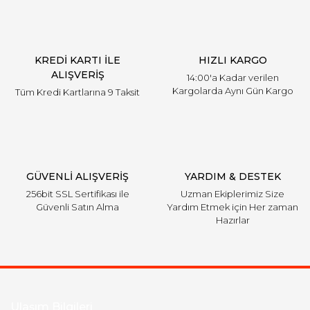
Ürün açıklamasında eksik bilgiler bulunuyor.
Ürün bilgilerinde hatalar bulunuyor.
Ürün fiyatı diğer sitelerden daha pahalı.
KREDİ KARTI İLE
HIZLI KARGO
Bu ürüne benzer farklı alternatifler olmalı.
ALIŞVERİŞ
14:00'a Kadar verilen
Kargolarda Aynı Gün Kargo
Tüm Kredi Kartlarına 9 Taksit
Gönder
GÜVENLİ ALIŞVERİŞ
YARDIM & DESTEK
256bit SSL Sertifikası ile
Uzman Ekiplerimiz Size
Güvenli Satın Alma
Yardım Etmek için Her zaman
Hazırlar
Ulaşım Bilgileri