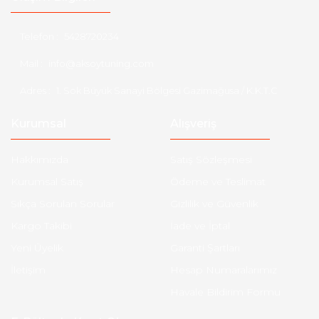
Telefon :
5428720234
Mail :
info@aksoytuning.com
Adres :
1. Sok Büyük Sanayi Bölgesi Gazimağusa / K.K.T.C
Kurumsal
Alışveriş
Hakkımızda
Satış Sözleşmesi
Kurumsal Satış
Ödeme ve Teslimat
Sıkça Sorulan Sorular
Gizlilik ve Güvenlik
Kargo Takibi
İade ve İptal
Yeni Üyelik
Garanti Şartları
İletişim
Hesap Numaralarımız
Havale Bildirim Formu