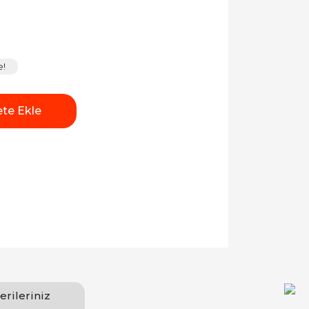
e!
te Ekle
erileriniz