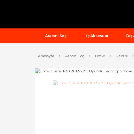
Aracını Seç
İç Aksesuar
Dış
Anasayfa
Aracını Seç
Bmw
3 Serisi