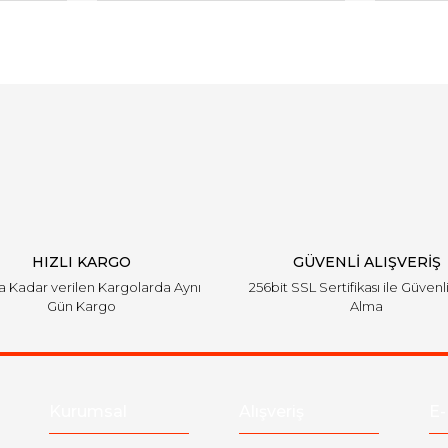
arında ve diğer konularda yetersiz gördüğünüz noktaları öneri formunu ku
Bu ürüne ilk yorumu siz yapın!
emiyor.
Yorum Yaz
HIZLI KARGO
GÜVENLİ ALIŞVERİŞ
'a Kadar verilen Kargolarda Aynı
256bit SSL Sertifikası ile Güvenl
Gün Kargo
Alma
Gönder
Kurumsal
Alışveriş
E-