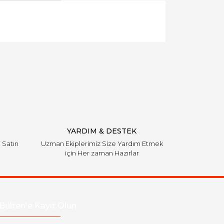
llanarak tarafımıza iletebilirsiniz.
YARDIM & DESTEK
i Satın
Uzman Ekiplerimiz Size Yardım Etmek
için Her zaman Hazırlar
Bülten'e Kayıt Olun