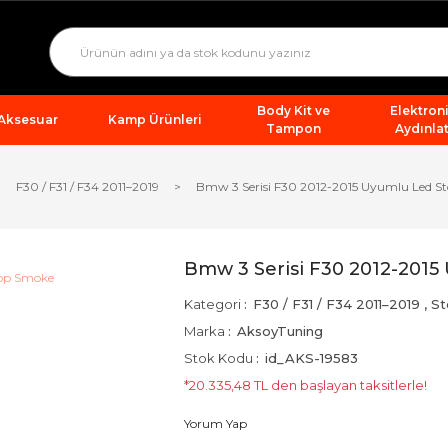
Body Kit ve
Elektron
 Aksesuar
Kamp Ürünleri
Tampon
Aydınla
F30 / F31 / F34 2011–2019
Bmw 3 Serisi F30 2012-2015 Uyumlu Led S
Bmw 3 Serisi F30 2012-201
Kategori
F30 / F31 / F34 2011–2019
,
St
Marka
AksoyTuning
Stok Kodu
id_AKS-19583
*20.335,48 TL den başlayan taksitlerle!
Yorum Yap