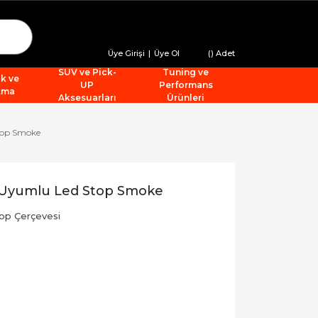
Üye Girişi
|
Üye Ol
(
) Adet
SUV ve Pick-
Tuning ve
ik ve
UP
Performans
tma
Aksesuarları
Ürünleri
top Smoke
5 Uyumlu Led Stop Smoke
op Çerçevesi