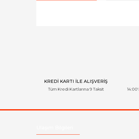
Bu ürünün fiyat bilgisi, resim, ürün açıklamal
Görüş ve önerileriniz için teşekkür ederiz.
Ürün resmi kalitesiz, bozuk veya görüntülen
Ürün açıklamasında eksik bilgiler bulunuyor.
Ürün bilgilerinde hatalar bulunuyor.
Ürün fiyatı diğer sitelerden daha pahalı.
Bu ürüne benzer farklı alternatifler olmalı.
KREDİ KARTI İLE ALIŞVERİŞ
Tüm Kredi Kartlarına 9 Taksit
14:00
Ulaşım Bilgileri