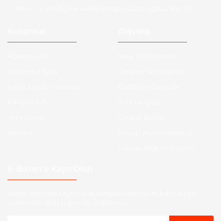
Adres :
1. Sok Büyük Sanayi Bölgesi Gazimağusa / K.K.T.C
Kurumsal
Alışveriş
Hakkımızda
Satış Sözleşmesi
Kurumsal Satış
Ödeme ve Teslimat
Sıkça Sorulan Sorular
Gizlilik ve Güvenlik
Kargo Takibi
İade ve İptal
Yeni Üyelik
Garanti Şartları
İletişim
Hesap Numaralarımız
Havale Bildirim Formu
E-Bülten'e Kayıt Olun
Haber listemize kayıt olarak kampanyalardan,indirim ve yeni
ürünlerden ilk siz haberdar olabilirsiniz.