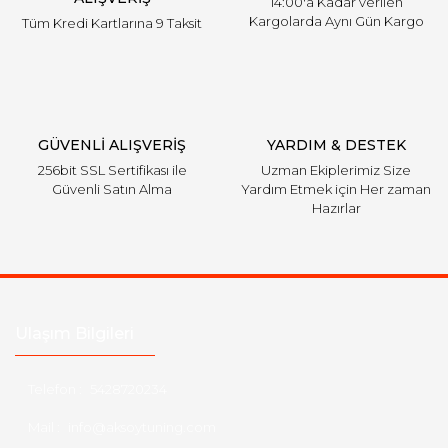
14:00'a Kadar verilen
Kargolarda Aynı Gün Kargo
Tüm Kredi Kartlarına 9 Taksit
Gönder
GÜVENLİ ALIŞVERİŞ
YARDIM & DESTEK
256bit SSL Sertifikası ile
Uzman Ekiplerimiz Size
Güvenli Satın Alma
Yardım Etmek için Her zaman
Hazırlar
Ulaşım Bilgileri
Telefon :
5428720234
Mail :
info@aksoytuning.com