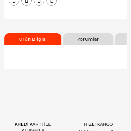
Ürün Bilgisi
Yorumlar
Bu ürünün fiyat bilgisi, resim, ürün açıklamalarında
ve diğer konularda yetersiz gördüğünüz noktaları
Bu ürüne ilk yorumu siz yapın!
öneri formunu kullanarak tarafımıza iletebilirsiniz.
Görüş ve önerileriniz için teşekkür ederiz.
Yorum Yaz
Ürün resmi kalitesiz, bozuk veya görüntülenemiyor.
Ürün açıklamasında eksik bilgiler bulunuyor.
Ürün bilgilerinde hatalar bulunuyor.
Ürün fiyatı diğer sitelerden daha pahalı.
KREDİ KARTI İLE
HIZLI KARGO
Bu ürüne benzer farklı alternatifler olmalı.
ALIŞVERİŞ