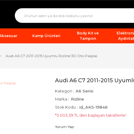
Body Kit ve
Elektron
 Aksesuar
Kamp Ürünleri
Tampon
Aydınla
Audi A6 C7 2011-2015 Uyumlu Rizline 3D Oto Paspas
Audi A6 C7 2011-2015 Uyuml
Kategori
A6 Serisi
Marka
Rizline
Stok Kodu
id_AKS-19846
*3.003,39 TL den başlayan taksitlerle!
Yorum Yap