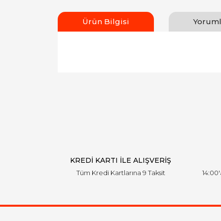
Ürün Bilgisi
Yoruml
Bu ürünün fiyat bilgisi, resim, ürün açıklamal
Görüş ve önerileriniz için teşekkür ederiz.
Ürün resmi kalitesiz, bozuk veya görüntülen
Ürün açıklamasında eksik bilgiler bulunuyor.
Ürün bilgilerinde hatalar bulunuyor.
Ürün fiyatı diğer sitelerden daha pahalı.
Bu ürüne benzer farklı alternatifler olmalı.
KREDİ KARTI İLE ALIŞVERİŞ
Tüm Kredi Kartlarına 9 Taksit
14:00