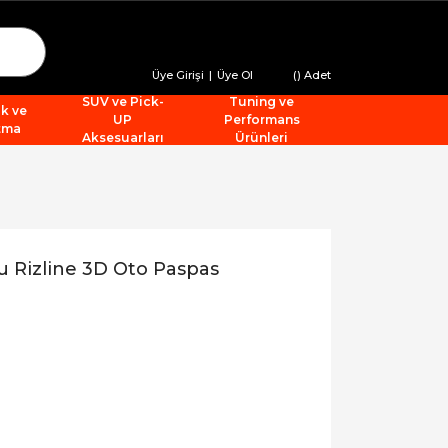
Üye Girişi
|
Üye Ol
(
) Adet
SUV ve Pick-
Tuning ve
ik ve
UP
Performans
tma
Aksesuarları
Ürünleri
u Rizline 3D Oto Paspas