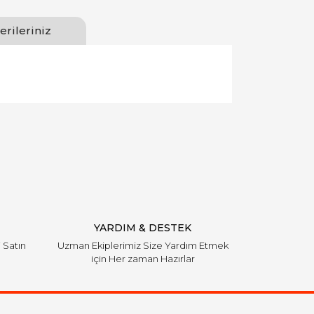
erileriniz
llanarak tarafımıza iletebilirsiniz.
YARDIM & DESTEK
i Satın
Uzman Ekiplerimiz Size Yardım Etmek
için Her zaman Hazırlar