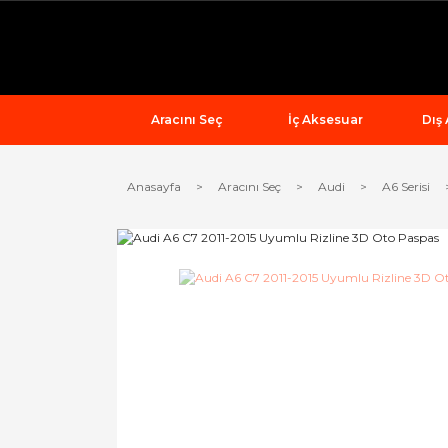
Aracını Seç
İç Aksesuar
Dış
Anasayfa
Aracını Seç
Audi
A6 Serisi