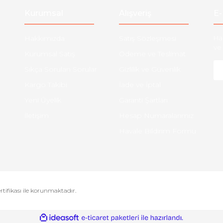
Kurumsal
Alışveriş
E-
Hakkımızda
Satış Sözleşmesi
Ha
ve 
Kurumsal Satış
Ödeme ve Teslimat
Sıkça Sorulan Sorular
Gizlilik ve Güvenlik
Kargo Takibi
İade ve İptal
Yeni Üyelik
Garanti Şartları
İletişim
Hesap Numaralarımız
Havale Bildirim Formu
ertifikası ile korunmaktadır.
ile
ideasoft
e-