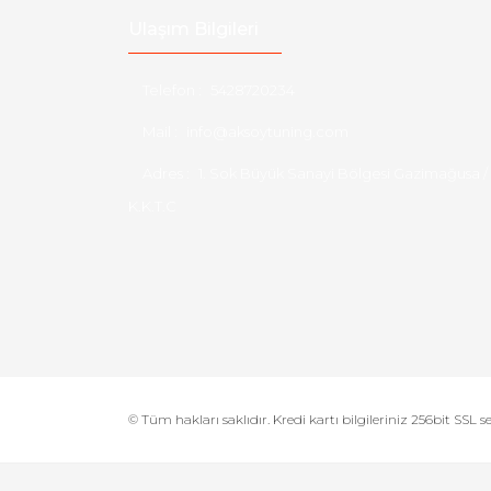
Ulaşım Bilgileri
Telefon :
5428720234
Mail :
info@aksoytuning.com
Adres :
1. Sok Büyük Sanayi Bölgesi Gazimağusa /
K.K.T.C
© Tüm hakları saklıdır. Kredi kartı bilgileriniz 256bit SSL s