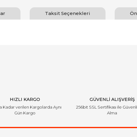
ar
Taksit Seçenekleri
Ön
arında ve diğer konularda yetersiz gördüğünüz noktaları öneri formunu ku
Bu ürüne ilk yorumu siz yapın!
emiyor.
Yorum Yaz
HIZLI KARGO
GÜVENLİ ALIŞVERİŞ
'a Kadar verilen Kargolarda Aynı
256bit SSL Sertifikası ile Güvenl
Gün Kargo
Alma
Gönder