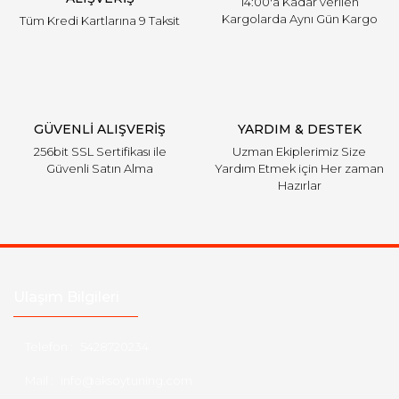
14:00'a Kadar verilen
Kargolarda Aynı Gün Kargo
Tüm Kredi Kartlarına 9 Taksit
Gönder
GÜVENLİ ALIŞVERİŞ
YARDIM & DESTEK
256bit SSL Sertifikası ile
Uzman Ekiplerimiz Size
Güvenli Satın Alma
Yardım Etmek için Her zaman
Hazırlar
Ulaşım Bilgileri
Telefon :
5428720234
Mail :
info@aksoytuning.com