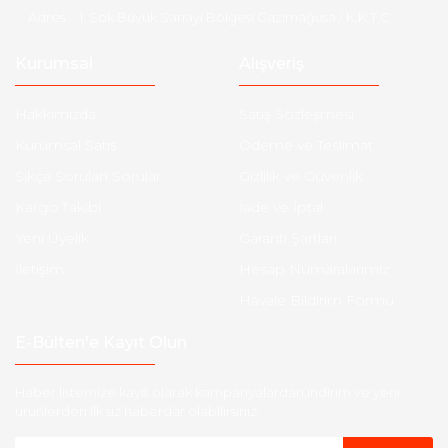
Adres :
1. Sok Büyük Sanayi Bölgesi Gazimağusa / K.K.T.C
Kurumsal
Alışveriş
Hakkımızda
Satış Sözleşmesi
Kurumsal Satış
Ödeme ve Teslimat
Sıkça Sorulan Sorular
Gizlilik ve Güvenlik
Kargo Takibi
İade ve İptal
Yeni Üyelik
Garanti Şartları
İletişim
Hesap Numaralarımız
Havale Bildirim Formu
E-Bülten'e Kayıt Olun
Haber listemize kayıt olarak kampanyalardan,indirim ve yeni
ürünlerden ilk siz haberdar olabilirsiniz.