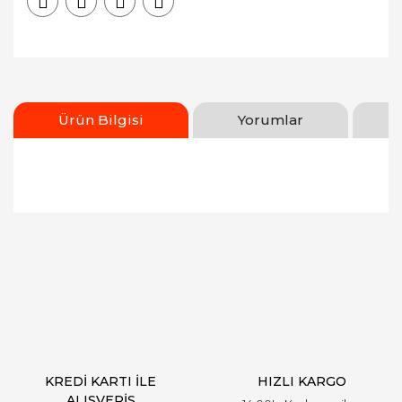
Ürün Bilgisi
Yorumlar
Bu ürünün fiyat bilgisi, resim, ürün açıklamalarında
ve diğer konularda yetersiz gördüğünüz noktaları
Bu ürüne ilk yorumu siz yapın!
öneri formunu kullanarak tarafımıza iletebilirsiniz.
Görüş ve önerileriniz için teşekkür ederiz.
Yorum Yaz
Ürün resmi kalitesiz, bozuk veya görüntülenemiyor.
Ürün açıklamasında eksik bilgiler bulunuyor.
Ürün bilgilerinde hatalar bulunuyor.
Ürün fiyatı diğer sitelerden daha pahalı.
KREDİ KARTI İLE
HIZLI KARGO
Bu ürüne benzer farklı alternatifler olmalı.
ALIŞVERİŞ