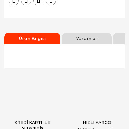
Ürün Bilgisi
Yorumlar
Bu ürünün fiyat bilgisi, resim, ürün açıklamalarında
ve diğer konularda yetersiz gördüğünüz noktaları
Bu ürüne ilk yorumu siz yapın!
öneri formunu kullanarak tarafımıza iletebilirsiniz.
Görüş ve önerileriniz için teşekkür ederiz.
Yorum Yaz
Ürün resmi kalitesiz, bozuk veya görüntülenemiyor.
Ürün açıklamasında eksik bilgiler bulunuyor.
Ürün bilgilerinde hatalar bulunuyor.
Ürün fiyatı diğer sitelerden daha pahalı.
KREDİ KARTI İLE
HIZLI KARGO
Bu ürüne benzer farklı alternatifler olmalı.
ALIŞVERİŞ