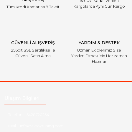
14:00'a Kadar verilen
Kargolarda Aynı Gün Kargo
Tüm Kredi Kartlarına 9 Taksit
Gönder
GÜVENLİ ALIŞVERİŞ
YARDIM & DESTEK
256bit SSL Sertifikası ile
Uzman Ekiplerimiz Size
Güvenli Satın Alma
Yardım Etmek için Her zaman
Hazırlar
Ulaşım Bilgileri
Telefon :
5428720234
Mail :
info@aksoytuning.com