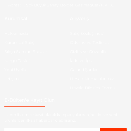
Adres :
1. Sok Büyük Sanayi Bölgesi Gazimağusa / K.K.T.C
Kurumsal
Alışveriş
Hakkımızda
Satış Sözleşmesi
Kurumsal Satış
Ödeme ve Teslimat
Sıkça Sorulan Sorular
Gizlilik ve Güvenlik
Kargo Takibi
İade ve İptal
Yeni Üyelik
Garanti Şartları
İletişim
Hesap Numaralarımız
Havale Bildirim Formu
E-Bülten'e Kayıt Olun
Haber listemize kayıt olarak kampanyalardan,indirim ve yeni
ürünlerden ilk siz haberdar olabilirsiniz.