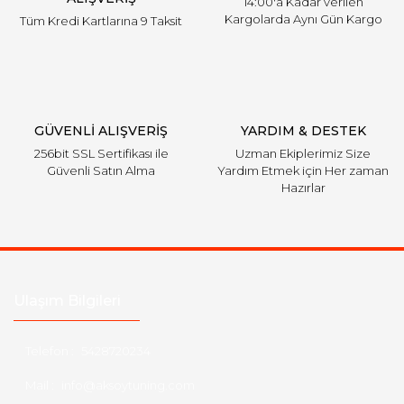
14:00'a Kadar verilen
Kargolarda Aynı Gün Kargo
Tüm Kredi Kartlarına 9 Taksit
Gönder
GÜVENLİ ALIŞVERİŞ
YARDIM & DESTEK
256bit SSL Sertifikası ile
Uzman Ekiplerimiz Size
Güvenli Satın Alma
Yardım Etmek için Her zaman
Hazırlar
Ulaşım Bilgileri
Telefon :
5428720234
Mail :
info@aksoytuning.com