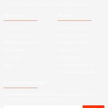
Adres :
1. Sok Büyük Sanayi Bölgesi Gazimağusa / K.K.T.C
Kurumsal
Alışveriş
Hakkımızda
Satış Sözleşmesi
Kurumsal Satış
Ödeme ve Teslimat
Sıkça Sorulan Sorular
Gizlilik ve Güvenlik
Kargo Takibi
İade ve İptal
Yeni Üyelik
Garanti Şartları
İletişim
Hesap Numaralarımız
Havale Bildirim Formu
E-Bülten'e Kayıt Olun
Haber listemize kayıt olarak kampanyalardan,indirim ve yeni
ürünlerden ilk siz haberdar olabilirsiniz.