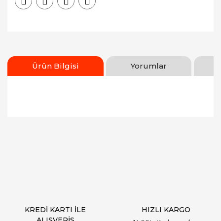
Ürün Bilgisi
Yorumlar
Bu ürünün fiyat bilgisi, resim, ürün açıklamalarında
ve diğer konularda yetersiz gördüğünüz noktaları
Bu ürüne ilk yorumu siz yapın!
öneri formunu kullanarak tarafımıza iletebilirsiniz.
Görüş ve önerileriniz için teşekkür ederiz.
Yorum Yaz
Ürün resmi kalitesiz, bozuk veya görüntülenemiyor.
Ürün açıklamasında eksik bilgiler bulunuyor.
Ürün bilgilerinde hatalar bulunuyor.
Ürün fiyatı diğer sitelerden daha pahalı.
KREDİ KARTI İLE
HIZLI KARGO
Bu ürüne benzer farklı alternatifler olmalı.
ALIŞVERİŞ