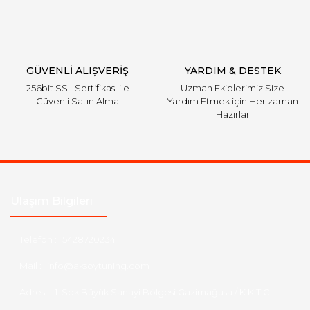
Gönder
GÜVENLİ ALIŞVERİŞ
YARDIM & DESTEK
256bit SSL Sertifikası ile
Uzman Ekiplerimiz Size
Güvenli Satın Alma
Yardım Etmek için Her zaman
Hazırlar
Ulaşım Bilgileri
Telefon :
5428720234
Mail :
info@aksoytuning.com
Adres :
1. Sok Büyük Sanayi Bölgesi Gazimağusa / K.K.T.C