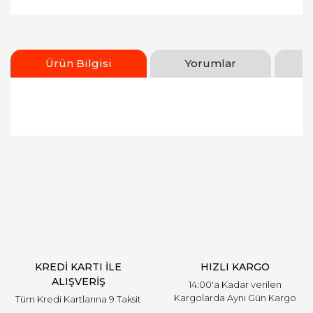
Ürün Bilgisi
Yorumlar
Bu ürünün fiyat bilgisi, resim, ürün açıklamalarında
ve diğer konularda yetersiz gördüğünüz noktaları
Bu ürüne ilk yorumu siz yapın!
öneri formunu kullanarak tarafımıza iletebilirsiniz.
Görüş ve önerileriniz için teşekkür ederiz.
Yorum Yaz
Ürün resmi kalitesiz, bozuk veya görüntülenemiyor.
Ürün açıklamasında eksik bilgiler bulunuyor.
Ürün bilgilerinde hatalar bulunuyor.
Ürün fiyatı diğer sitelerden daha pahalı.
KREDİ KARTI İLE
HIZLI KARGO
Bu ürüne benzer farklı alternatifler olmalı.
ALIŞVERİŞ
14:00'a Kadar verilen
Kargolarda Aynı Gün Kargo
Tüm Kredi Kartlarına 9 Taksit