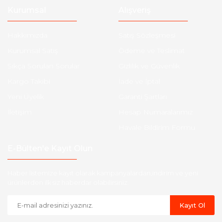
Kurumsal
Alışveriş
Hakkımızda
Satış Sözleşmesi
Kurumsal Satış
Ödeme ve Teslimat
Sıkça Sorulan Sorular
Gizlilik ve Güvenlik
Kargo Takibi
İade ve İptal
Yeni Üyelik
Garanti Şartları
İletişim
Hesap Numaralarımız
Havale Bildirim Formu
E-Bülten'e Kayıt Olun
Haber listemize kayıt olarak kampanyalardan,indirim ve yeni
ürünlerden ilk siz haberdar olabilirsiniz.
Kayıt Ol